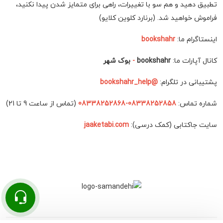
تطبیق دهید و هم سو با تغییرات، راهی برای متمایز شدن پیدا نکنید،
فراموش خواهید شد. (برنارد کلوین کلایو)
اینستاگرام ما:
bookshahr
کانال آپارات ما:
bookshahr
-
بوک شهر
پشتیبانی در تلگرام:
@bookshahr_help
شماره تماس:
08338252858-08338252868
(تماس از ساعت 9 تا 21)
سایت جاکتابی (کمک درسی):
jaaketabi.com