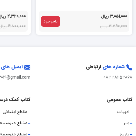
3,051,000 ریال
4,320,000 ریال
ناموجود
3,390,000 ریال
4,800,000 ریال
شماره های
ارتباطی
ایمیل های
2019@gmail.com
08338252868
کتاب عمومی
کتاب کمک درس
ادبیات
مقطع ابتدائی
هنر
مقطع متوسطه 
تاریخ
مقطع متوسطه 