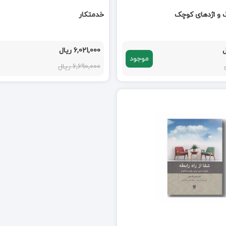
گ و اژدهای کوچک
خدمتکار
6,021,000 ریال
موجود
6,690,000 ریال