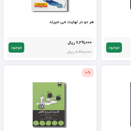
هر دو در نهایت می میرند
6,291,000 ریال
موجود
موجود
6,990,000 ریال
10%