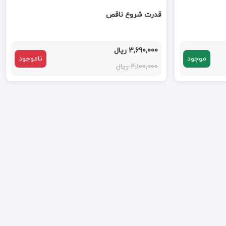
قدرت شروع ناقص
3,690,000 ریال
موجود
ناموجود
4,100,000 ریال