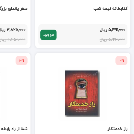
کتابخانه نیمه شب
سفر پاندای بزر
5,391,000 ریال
3,825,000 ریال
موجود
5,990,000 ریال
4,250,000 ریال
10%
10%
راز خدمتکار
شفا از راه رابطه