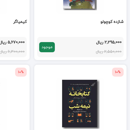
شازده کوچولو
کیمیاگر
2,295,000 ریال
5,670,000 ریال
موجود
2,550,000 ریال
6,300,000 ریال
10%
10%