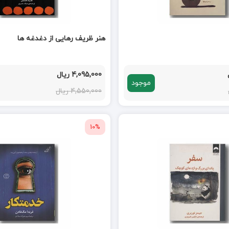
هنر ظریف رهایی از دغدغه ها
4,095,000 ریال
موجود
4,550,000 ریال
10%