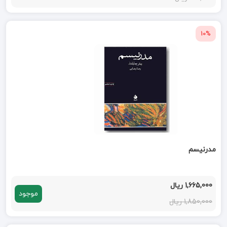
10%
مدرنیسم
1,665,000 ریال
موجود
1,850,000 ریال