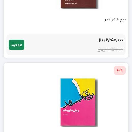
نیچه در هنر
2,655,000 ریال
موجود
2,950,000 ریال
10%