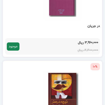
در جریان
3,960,000 ریال
موجود
4,400,000 ریال
10%