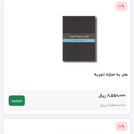
10%
هنر به منزله تجربه
8,550,000 ریال
موجود
9,500,000 ریال
10%