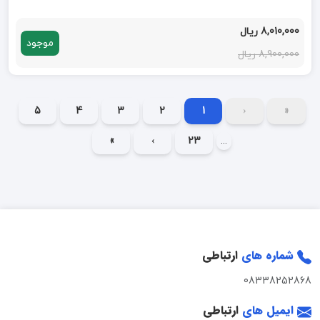
8,010,000 ریال
موجود
8,900,000 ریال
5
4
3
2
1
‹
«
»
›
23
...
شماره های
ارتباطی
08338252868
ایمیل های
ارتباطی