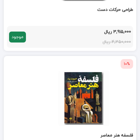
طراحی حرکات دست
3,915,000 ریال
موجود
4,350,000 ریال
10%
فلسفه هنر معاصر