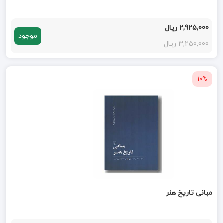
2,925,000 ریال
موجود
3,250,000 ریال
10%
مبانی تاریخ هنر