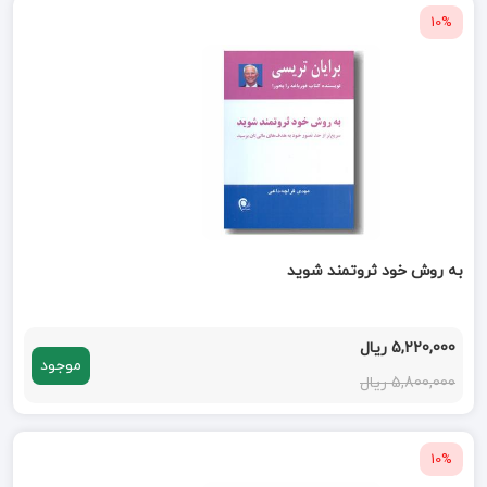
10%
به روش خود ثروتمند شوید
5,220,000 ریال
موجود
5,800,000 ریال
10%