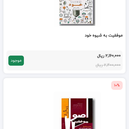
موفقیت به شیوه خود
2,160,000 ریال
موجود
2,400,000 ریال
10%