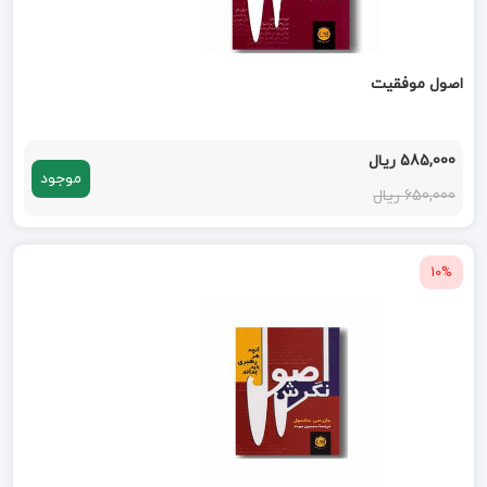
اصول موفقیت
585,000 ریال
موجود
650,000 ریال
10%