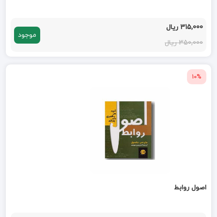
315,000 ریال
موجود
350,000 ریال
10%
اصول روابط