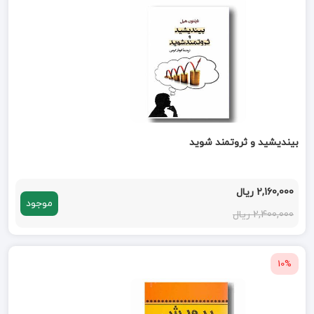
بیندیشید و ثروتمند شوید
2,160,000 ریال
موجود
2,400,000 ریال
10%