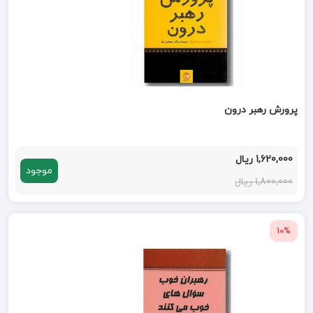
پرورش رهبر درون
1,620,000 ریال
موجود
1,800,000 ریال
10%