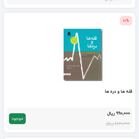
10%
قله ها و دره ها
990,000 ریال
موجود
1,100,000 ریال