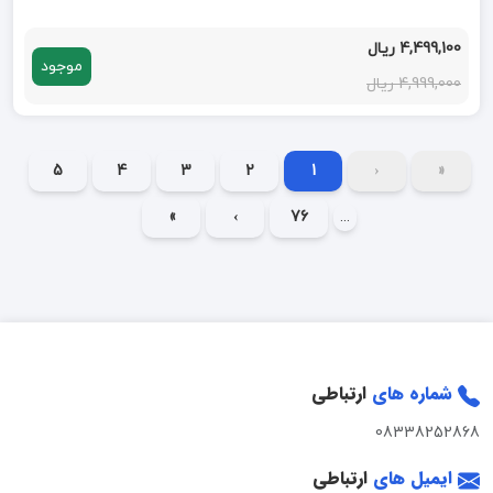
4,499,100 ریال
موجود
4,999,000 ریال
5
4
3
2
1
‹
«
»
›
76
...
شماره های
ارتباطی
08338252868
ایمیل های
ارتباطی