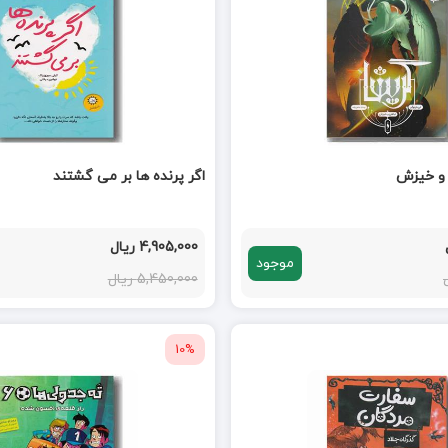
اگر پرنده ها بر می گشتند
4,905,000 ریال
موجود
5,450,000 ریال
10%