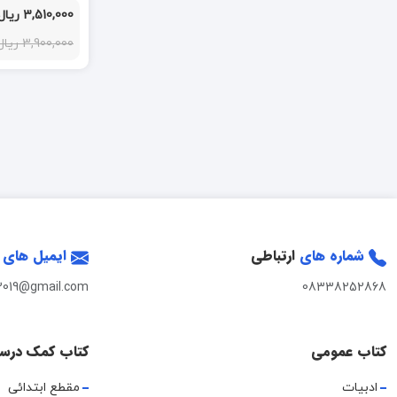
3,510,000 ریال
3,900,000 ریال
شماره های
ارتباطی
ایمیل های
2019@gmail.com
08338252868
کتاب عمومی
کتاب کمک درس
ادبیات
مقطع ابتدائی