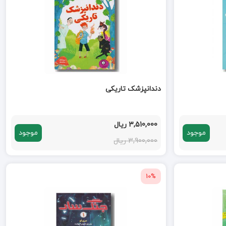
دندانپزشک تاریکی
3,510,000 ریال
موجود
موجود
3,900,000 ریال
10%