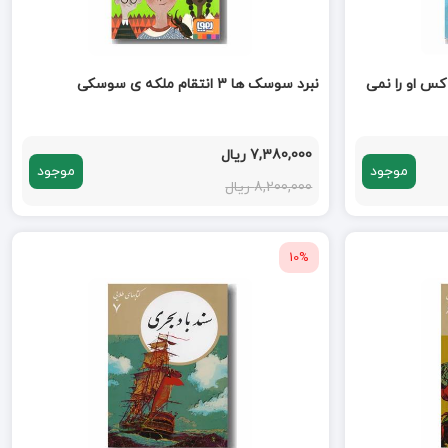
کس او را نمی
نبرد سوسک ها 3 انتقام ملکه ی سوسکی
7,380,000 ریال
موجود
موجود
8,200,000 ریال
10%