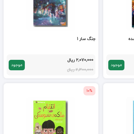
جنگ سار 1
2,070,000 ریال
موجود
موجود
2,300,000 ریال
10%