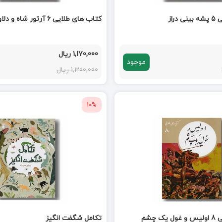
راز
کتاب های طلایی 6 آرتور شاه و دلاوران میزگرد
1,170,000 ریال
موجود
1,300,000 ریال
10%
 چشم
تکامل شگفت انگیز