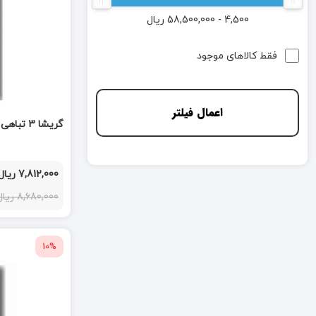
4,500 - 58,500,000
ریال
فقط کالاهای موجود
اعمال فیلتر
گریشا 3 تباهی و خیزش
7,812,000 ریال
8,680,000 ریال
10%