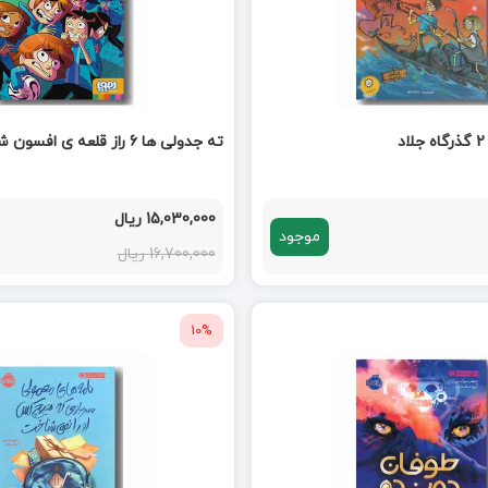
ته جدولی ها 6 راز قلعه ی افسون شده
15,030,000 ریال
موجود
16,700,000 ریال
10%