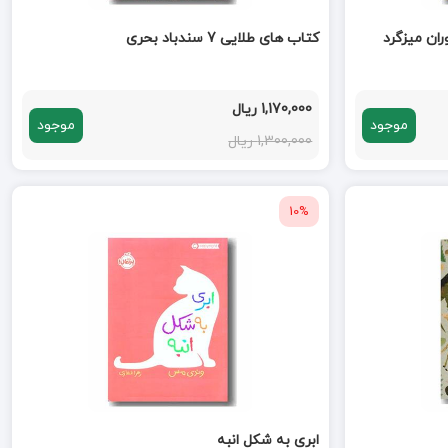
کتاب های طلایی 7 سندباد بحری
1,170,000 ریال
موجود
موجود
1,300,000 ریال
10%
ابری به شکل انبه