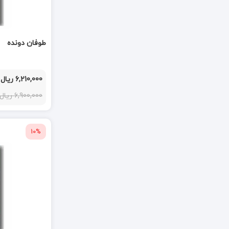
طوفان دونده
6,210,000 ریال
6,900,000 ریال
10%