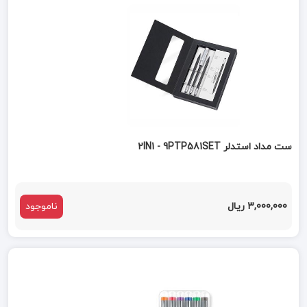
ست مداد استدلر 2IN1 - 9PTP581SET
3,000,000 ریال
ناموجود