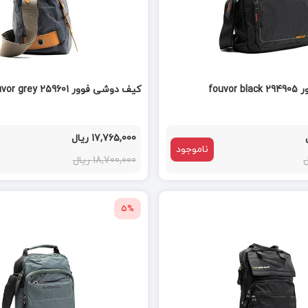
fouv
کیف دوشی فوور fouvor grey 259601
17,765,000 ریال
ناموجود
18,700,000 ریال
5%