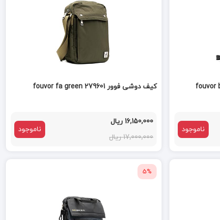
کیف دوشی فوور fouvor fa green 279601
16,150,000 ریال
ناموجود
ناموجود
17,000,000 ریال
5%