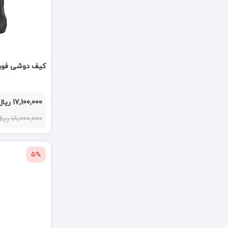
کیف دوشی فوور or black 294905
17,100,000 ریال
18,000,000 ریال
5%