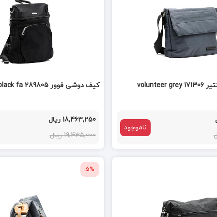
voluntee
کیف دوشی فوور fouvor black fa 289805
18,463,250 ریال
ناموجود
19,435,000 ریال
5%