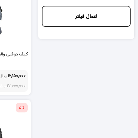
اعمال فیلتر
کیف دوشی والنتیر r grey 171306
16,150,000 ریال
17,000,000 ریال
5%