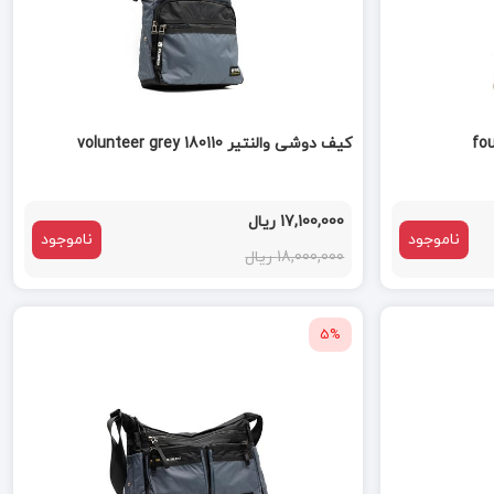
کیف دوشی والنتیر volunteer grey 180110
17,100,000 ریال
ناموجود
ناموجود
18,000,000 ریال
5%