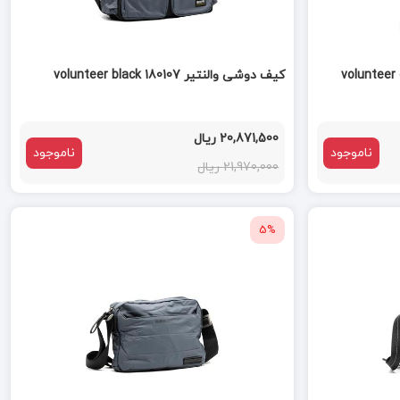
کیف دوشی والنتیر volunteer black 180107
20,871,500 ریال
ناموجود
ناموجود
21,970,000 ریال
5%