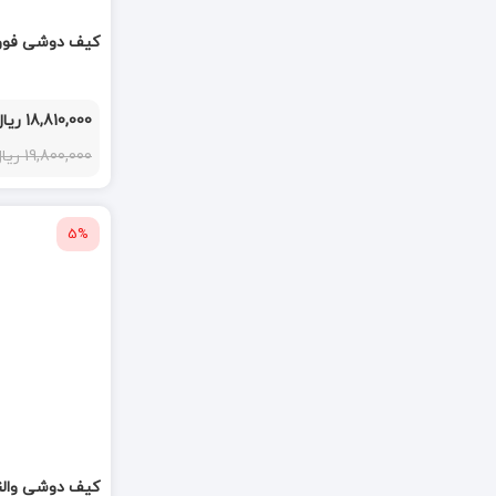
کیف دوشی فوور or grey 294905
18,810,000 ریال
19,800,000 ریال
5%
کیف دوشی والنتیر  green 171304