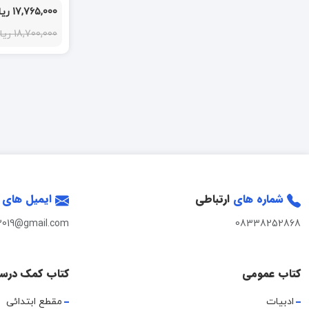
17,765,000 ریال
18,700,000 ریال
شماره های
ارتباطی
ایمیل های
2019@gmail.com
08338252868
کتاب عمومی
کتاب کمک درس
ادبیات
مقطع ابتدائی