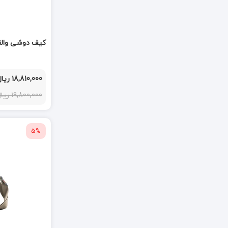
کیف دوشی والنتیر  black 180110
18,810,000 ریال
19,800,000 ریال
5%