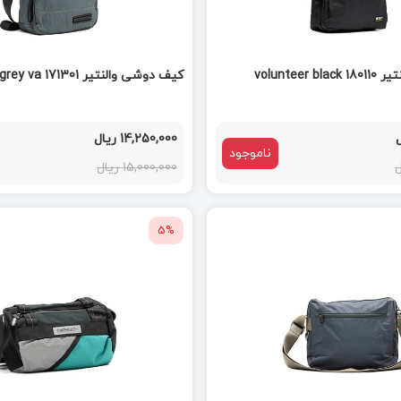
volunteer
کیف دوشی والنتیر volunteer grey va 171301
14,250,000 ریال
ناموجود
15,000,000 ریال
5%