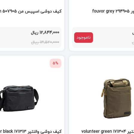
fouv
کیف دوشی اسپیس من spaceman 507905
12,844,000 ریال
ناموجود
13,520,000 ریال
5%
volunteer
کیف دوشی والنتیر volunteer black 171313