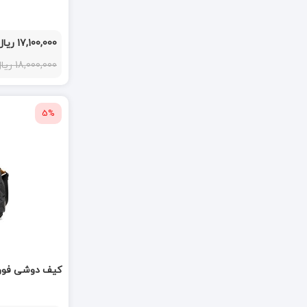
17,100,000 ریال
18,000,000 ریال
5%
کیف دوشی فوور or black 259601