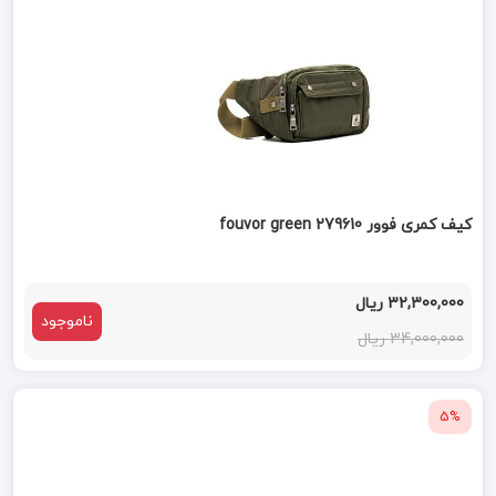
کیف کمری فوور fouvor green 279610
32,300,000 ریال
ناموجود
34,000,000 ریال
5%