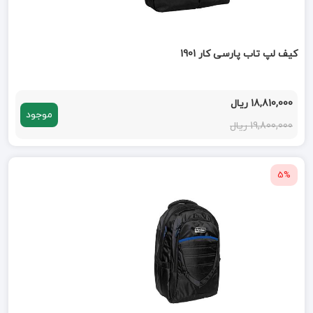
کیف لپ تاب پارسی کار 1901
18,810,000 ریال
موجود
19,800,000 ریال
5%