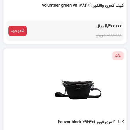
کیف کمری والنتیر volunteer green va 178409
11,400,000 ریال
ناموجود
12,000,000 ریال
5%
کیف کمری فوور 296301 Fouvor black