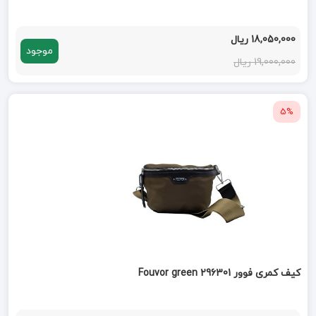
18,050,000 ریال
موجود
19,000,000 ریال
5%
کیف کمری فوور 296301 Fouvor green