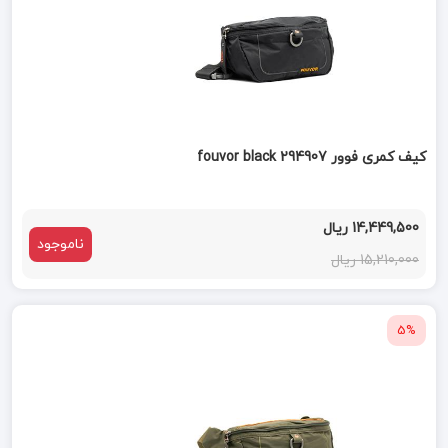
کیف کمری فوور fouvor black 294907
14,449,500 ریال
ناموجود
15,210,000 ریال
5%