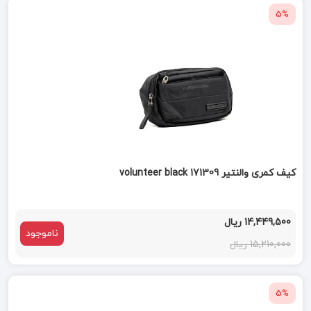
5%
کیف کمری والنتیر volunteer black 171309
14,449,500 ریال
ناموجود
15,210,000 ریال
5%