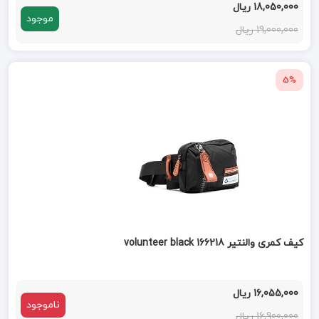
18,050,000 ریال
موجود
19,000,000 ریال
5%
کیف کمری والنتیر volunteer black 166218
16,055,000 ریال
ناموجود
16,900,000 ریال