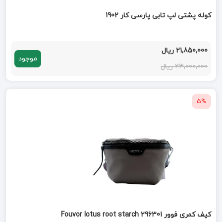
کوله پشتی لپ تابی پارسی کار 1902
21,850,000 ریال
موجود
23,000,000 ریال
5%
کیف کمری فوور 296301 Fouvor lotus root starch