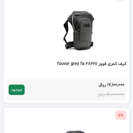
کیف کمری فوور fouvor grey fa 286611
17,100,000 ریال
موجود
18,000,000 ریال
5%