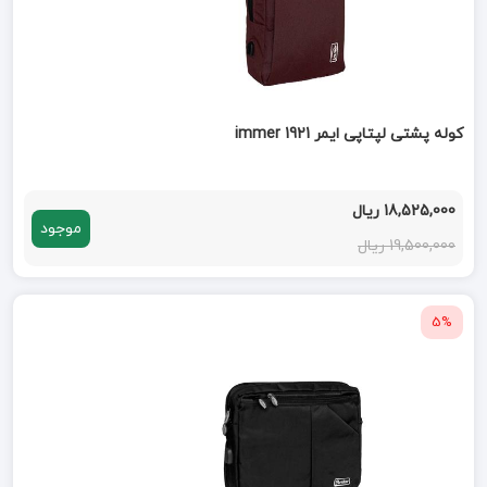
کوله پشتی لپتاپی ایمر immer 1921
18,525,000 ریال
موجود
19,500,000 ریال
5%