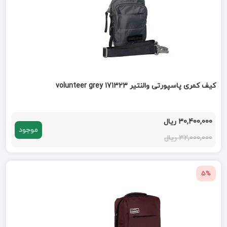
کیف کمری پاسپورتی والنتیر volunteer grey 171323
30,400,000 ریال
موجود
32,000,000 ریال
5%