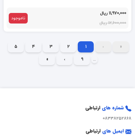
11,970,000 ریال
ناموجود
12,600,000 ریال
5
4
3
2
1
‹
«
»
›
9
...
شماره های
ارتباطی
08338252868
ایمیل های
ارتباطی