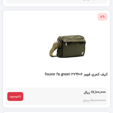
5%
کیف کمری فوور fouvor fa green 279606
17,100,000 ریال
ناموجود
18,000,000 ریال