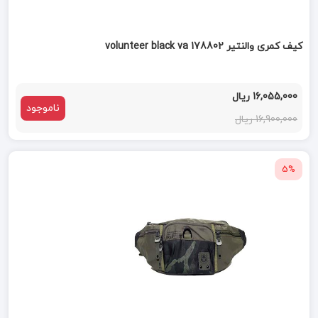
کیف کمری والنتیر volunteer black va 178802
16,055,000 ریال
ناموجود
16,900,000 ریال
5%