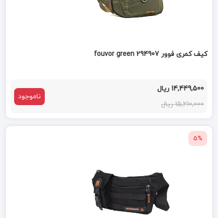
کیف کمری فوور fouvor green 294907
14,449,500 ریال
ناموجود
15,210,000 ریال
5%