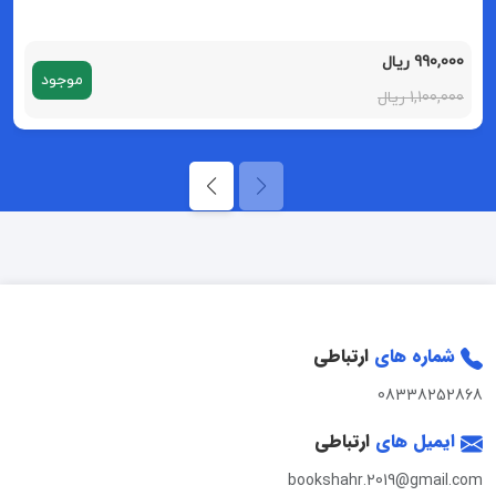
990,000 ریال
موجود
1,100,000 ریال
شماره های
ارتباطی
08338252868
ایمیل های
ارتباطی
bookshahr.2019@gmail.com