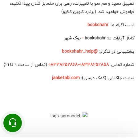
تطبیق دهید و هم سو با تغییرات، راهی برای متمایز شدن پیدا نکنید،
فراموش خواهید شد. (برنارد کلوین کلایو)
اینستاگرام ما:
bookshahr
کانال آپارات ما:
bookshahr
-
بوک شهر
پشتیبانی در تلگرام:
@bookshahr_help
شماره تماس:
08338252858-08338252868
(تماس از ساعت 9 تا 21)
سایت جاکتابی (کمک درسی):
jaaketabi.com