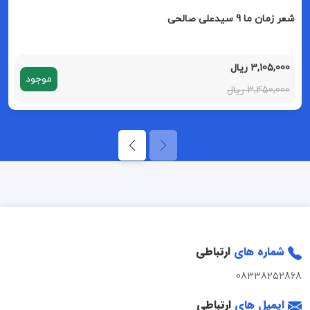
شعر زمان ما 9 سیدعلی صالحی
3,105,000 ریال
موجود
3,450,000 ریال
شماره های
ارتباطی
08338252868
ایمیل های
ارتباطی