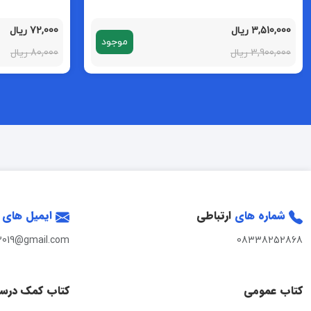
3,510,000 ریال
72,000 ریال
موجود
3,900,000 ریال
80,000 ریال
شماره های
ارتباطی
ایمیل های
2019@gmail.com
08338252868
کتاب عمومی
کتاب کمک درس