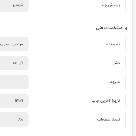
پوشش جلد
شومیز
مشخصات فنی
نویسنده
مرتضی مطهری
ناشر
آل طه
مترجم
تاریخ آخرین چاپ
1389
تعداد صفحات
88