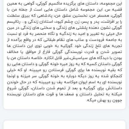
این مجموعه، داستان های برگزیده ماکسیم گورکی، گواهی به همین
قضیه س. این مجموعه شامل داستان هایی است از جمله من با
گورکی، همسفر من، نخستین عشق من، پادشاهی که بیرق سلطنت
را بر افراشت، پدر و پسر، زن چشم کبود، استادان زندگی و... رئالیسم
گورکی نشون دهنده پلشتی های زندگی و سختی های زندگی در عین
حال میلی به تغییر و امید به زندگیه و نگاه منحصر به فرد او نسبت
به جامعه فرودست و عذاب های نظام طبقاتی که در واقع برآمده از
تجربه های تلخ زندگی خود گورکیه به خوبی توی این داستان ها
تصویر شدن و قدرت نویسندگی گورکی فارغ از موافق یا مخالف
بودن با دیدگاه های سیاسیش،غیر قابل انکاره. خلاصه داستان من با
گورکی داستان کسیه که یه روز میره خونه گورکی و داستان هایی رو
که بقیه نویسنده ها برای گورکی فرستادن رو میبینه. او که خیلی
کنجکاو شده یه روز دیگه دوباره به خونه گورکی سر میزنه و اونجا
نویسنده ای به اسم ایوان موکاسه یف رو میبینه که در حال خوندن
داستانش برای گورکیه و بعد از تموم شدن داستان، گورکی شروع
میکنه به تحلیل داستان و ضعف ها و قوت های داستان نویسنده
جوون رو بهش میگه.