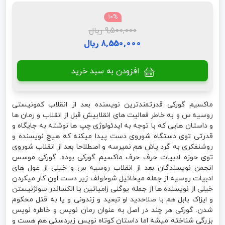
10%
9,500,000 ریال
8,550,000 ریال
افزودن به سبد خرید
ماکسیم گورکی قدرتمندترین نویسنده بعد از انقلاب کمونیستی
روسیه س و به خاطر فعالیت های انقلابیش قبل از انقلاب و رمان ها
و داستان هایی که با توجه به ایدئولوژی چپ ها نوشته به جایگاه و
قدرتی توی دستگاه شوروی دست پیدا میکنه که هیچ نویسنده و
روشنفکری به گرد پاش هم نمیرسه و اصطلاحا بعد از انقلاب شوروی
توی حوزه ادبیات حرف حرف ماکسیم گورکی بوده. گورکی موسس
انجمن نویسندگان بعد از انقلاب روسیه س و خیلی از غول های
ادبیات روسیه از جمله میخائیل شوخولف زیر دست اون کار میکردن
خیلی از نویسنده ها از جمله یوگنی زامیاتین یا الکساندر سولژنیستن
و ایزاک بابل هم با صلاحدید او تبعید و زندونی و یا به قتل محکوم
شدن. گورکی هر چند در اصل به عنوان رمان نویس و خاطره نویس
بزرگی شناخته میشه اما داستان کوتاه نویس زبردستی هم هست و