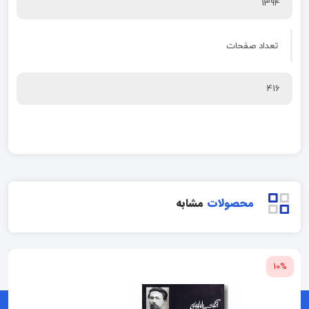
1394
تعداد صفحات
416
محصولات
مشابه
10%