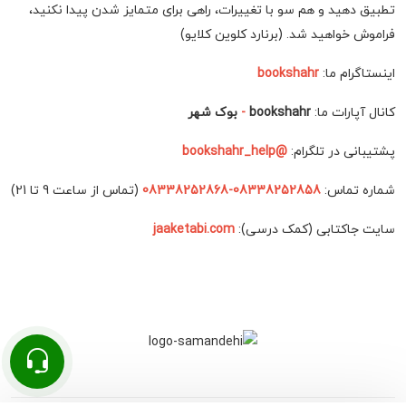
تطبیق دهید و هم سو با تغییرات، راهی برای متمایز شدن پیدا نکنید،
فراموش خواهید شد. (برنارد کلوین کلایو)
اینستاگرام ما:
bookshahr
کانال آپارات ما:
bookshahr
-
بوک شهر
پشتیبانی در تلگرام:
@bookshahr_help
شماره تماس:
08338252858-08338252868
(تماس از ساعت 9 تا 21)
سایت جاکتابی (کمک درسی):
jaaketabi.com