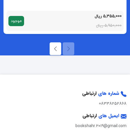
5,355,000 ریال
موجود
5,950,000 ریال
شماره های
ارتباطی
08338252868
ایمیل های
ارتباطی
bookshahr.2019@gmail.com