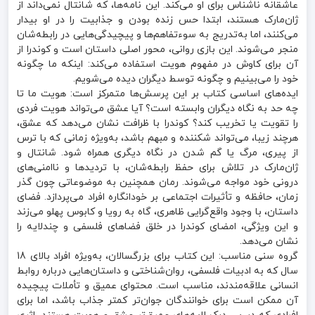
عاشقانه ناشناس برای او می‌کند. این نامه‌ها، که شانتال نمی‌داند از
ژان‌مارک هستند، ابتدا حس زنده بودن و جذابیت را در او بیدار
می‌کنند، اما به‌تدریج به سوءتفاهم‌ها و پیچیدگی‌هایی در رابطه‌شان
منجر می‌شوند. این بازی روانی، محور اصلی داستان است و کوندرا از
آن برای کاوش در مفهوم هویت استفاده می‌کند: اینکه ما چگونه
خود را می‌بینیم و چگونه توسط دیگران دیده می‌شویم.
ایده‌های اساسی کتاب بر این پرسش‌ها متمرکز است: هویت ما تا
چه حد به نگاه دیگران وابسته است؟ آیا عشق می‌تواند هویت فردی
را تقویت یا تخریب کند؟ کوندرا با ظرافت نشان می‌دهد که عشق،
هرچند زیبا، می‌تواند شکننده و مبهم باشد، به‌ویژه زمانی که با ترس
از پیری، مرگ یا گم شدن در نگاه دیگری همراه شود. شانتال و
ژان‌مارک در تلاش برای حفظ رابطه‌شان، با تردیدها و ناامنی‌های
درونی خود مواجه می‌شوند. رمان همچنین به موضوعاتی چون گذر
زمان، حافظه و تأثیرات اجتماعی بر خودانگاره افراد می‌پردازد. فضای
داستان، با وجود واقع‌گرایی ظاهری، گاه به رویا و کابوس پهلو می‌زند
و این ویژگی، امضای کوندرا در خلق فضاهای فلسفی و چندلایه را
نشان می‌دهد.
گروه سنی مناسب: این کتاب برای بزرگسالان، به‌ویژه افراد بالای 18
سال که به ادبیات فلسفی، روان‌شناختی و داستان‌هایی درباره روابط
انسانی علاقه‌مندند، مناسب است. محتوای عمیق و تأملات پیچیده
آن ممکن است برای خوانندگان جوان‌تر کمتر جذاب باشد، اما برای