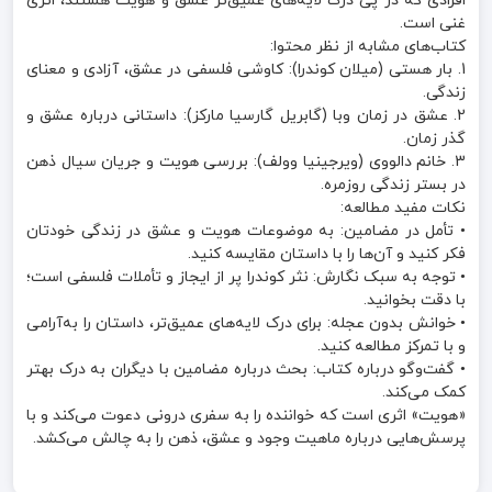
افرادی که در پی درک لایه‌های عمیق‌تر عشق و هویت هستند، اثری
غنی است.
کتاب‌های مشابه از نظر محتوا:
1. بار هستی (میلان کوندرا): کاوشی فلسفی در عشق، آزادی و معنای
زندگی.
2. عشق در زمان وبا (گابریل گارسیا مارکز): داستانی درباره عشق و
گذر زمان.
3. خانم دالووی (ویرجینیا وولف): بررسی هویت و جریان سیال ذهن
در بستر زندگی روزمره.
نکات مفید مطالعه:
• تأمل در مضامین: به موضوعات هویت و عشق در زندگی خودتان
فکر کنید و آن‌ها را با داستان مقایسه کنید.
• توجه به سبک نگارش: نثر کوندرا پر از ایجاز و تأملات فلسفی است؛
با دقت بخوانید.
• خوانش بدون عجله: برای درک لایه‌های عمیق‌تر، داستان را به‌آرامی
و با تمرکز مطالعه کنید.
• گفت‌وگو درباره کتاب: بحث درباره مضامین با دیگران به درک بهتر
کمک می‌کند.
«هویت» اثری است که خواننده را به سفری درونی دعوت می‌کند و با
پرسش‌هایی درباره ماهیت وجود و عشق، ذهن را به چالش می‌کشد.