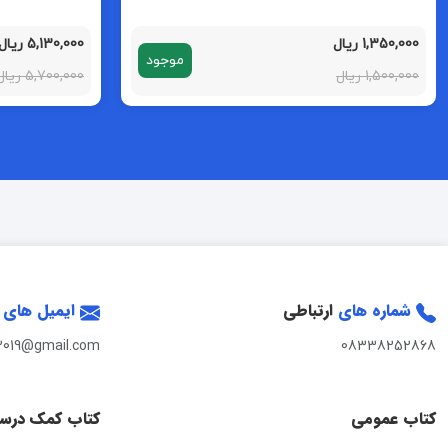
1,350,000 ریال
5,130,000 ریال
موجود
1,500,000 ریال
5,700,000 ریال
شماره های
ارتباطی
ایمیل های
2019@gmail.com
08338252868
کتاب عمومی
کتاب کمک درس