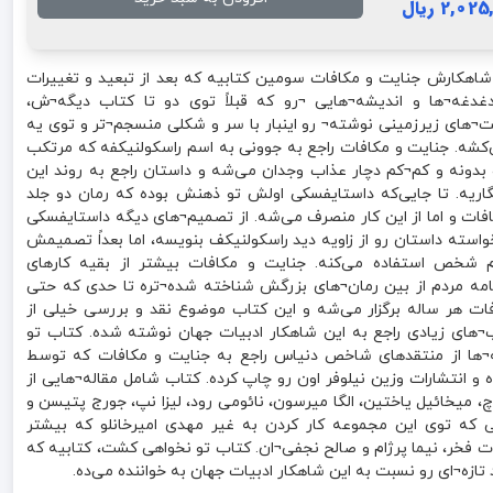
2,0 ریال
شاهکارش جنایت و مکافات سومین کتابیه که بعد از تبعید و تغییرات
دغه¬ها و اندیشه¬هایی ¬رو که قبلاً توی دو تا کتاب دیگه¬ش،
ت¬های زیرزمینی نوشته¬ رو اینبار با سر و شکلی منسجم¬تر و توی یه
کشه. جنایت و مکافات راجع به جوونی به اسم راسکولنیکفه که مرتکب
بدونه و کم¬کم دچار عذاب وجدان می‌شه و داستان راجع به روند این
یه. تا جایی‌که داستایفسکی اولش تو ذهنش بوده که رمان دو جلد
افات و اما از این کار منصرف می‌شه. از تصمیم¬های دیگه داستایفسکی
واسته داستان رو از زاویه دید راسکولنیکف بنویسه، اما بعداً تصمیمش
 شخص استفاده می‌کنه. جنایت و مکافات بیشتر از بقیه کارهای
مه مردم از بین رمان¬های بزرگش شناخته شده¬تره تا حدی که حتی
ات هر ساله برگزار می‌شه و این کتاب موضوع نقد و بررسی خیلی از
ب¬های زیادی راجع به این شاهکار ادبیات جهان نوشته شده. کتاب تو
¬ها از منتقدهای شاخص دنیاس راجع به جنایت و مکافات که توسط
 و انتشارات وزین نیلوفر اون رو چاپ کرده. کتاب شامل مقاله¬هایی از
، میخائیل یاختین، الگا میرسون، نائومی رود، لیزا نپ، جورج پتیسن و
ی که توی این مجموعه کار کردن به غیر مهدی امیرخانلو که بیشتر
ت فخر، نیما پرژام و صالح نجفی¬ان. کتاب تو نخواهی کشت، کتابیه که
تازه¬ای رو نسبت به این شاهکار ادبیات جهان به خواننده می‌ده.