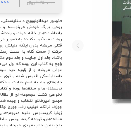
25,000
2,250,000 ریال
فئودور میخائولوویچ داستایفسکی، 
روحی بزرگ خودش می‌نویسه و دغ
یادداشت¬های خانه اموات و یادداش
روایت میخکوب کننده به تصویر می‌
قتلی می‌شه بدون اینکه دلیلش رو 
حرکت از سمت گناه به سمت رستگار
باشه، جلد اول جنایت و جلد دوم مک
راجع به کتاب این بوده که اول می‌خ
عوض می‌شه و از زاویه دید سوم
داستایفسکی اقتباس شده و توی عا
جایزه¬ای هم به اسم جنایت و مکاف
نویسنده¬ها و منتقدها بوده و کتا
نخواهی کشت مجموعه¬ای از مقاله
مهدی امیرخانلو انتخاب و چیده شده
چوزف فرانک، فیلیپ راف، جورج لوکاچ
ژولیا کریستواس. بقیه مترجم¬های
مقاله¬هارو ترجمه کرده، یونس سادا
با چیدمان جالب مهدی امیرخانلو دید 