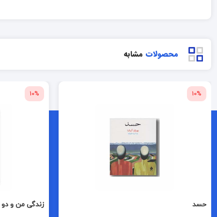
محصولات
مشابه
10%
10%
حسد
زندگی من و دو 