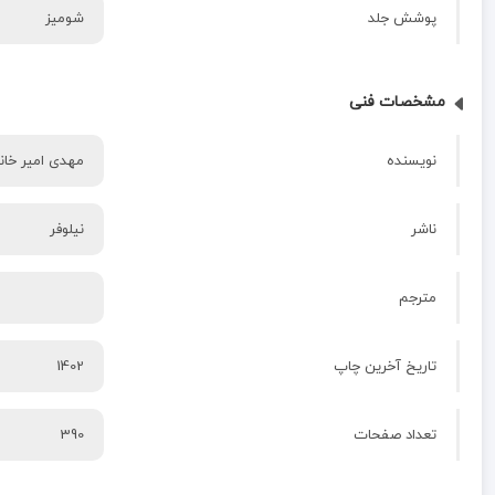
پوشش جلد
شومیز
مشخصات فنی
نویسنده
مهدی امیر خانل
ناشر
نیلوفر
مترجم
تاریخ آخرین چاپ
1402
تعداد صفحات
390