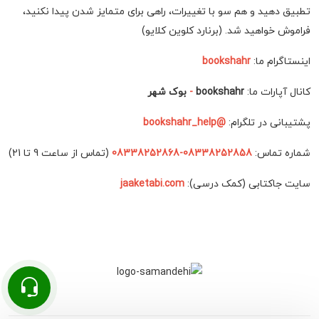
تطبیق دهید و هم سو با تغییرات، راهی برای متمایز شدن پیدا نکنید،
فراموش خواهید شد. (برنارد کلوین کلایو)
اینستاگرام ما:
bookshahr
کانال آپارات ما:
bookshahr
-
بوک شهر
پشتیبانی در تلگرام:
@bookshahr_help
شماره تماس:
08338252858-08338252868
(تماس از ساعت 9 تا 21)
سایت جاکتابی (کمک درسی):
jaaketabi.com