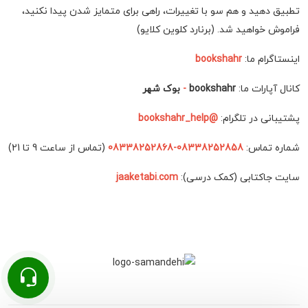
تطبیق دهید و هم سو با تغییرات، راهی برای متمایز شدن پیدا نکنید،
فراموش خواهید شد. (برنارد کلوین کلایو)
اینستاگرام ما:
bookshahr
کانال آپارات ما:
bookshahr
-
بوک شهر
پشتیبانی در تلگرام:
@bookshahr_help
شماره تماس:
08338252858-08338252868
(تماس از ساعت 9 تا 21)
سایت جاکتابی (کمک درسی):
jaaketabi.com