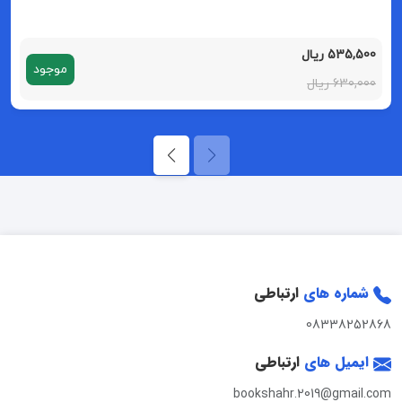
535,500 ریال
موجود
630,000 ریال
شماره های
ارتباطی
08338252868
ایمیل های
ارتباطی
bookshahr.2019@gmail.com