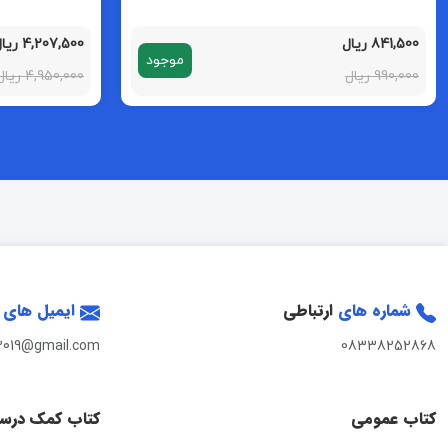
841,500 ریال
4,207,500 ریال
موجود
990,000 ریال
4,950,000 ریال
شماره های
ارتباطی
ایمیل های
2019@gmail.com
08338252868
کتاب عمومی
کتاب کمک درس