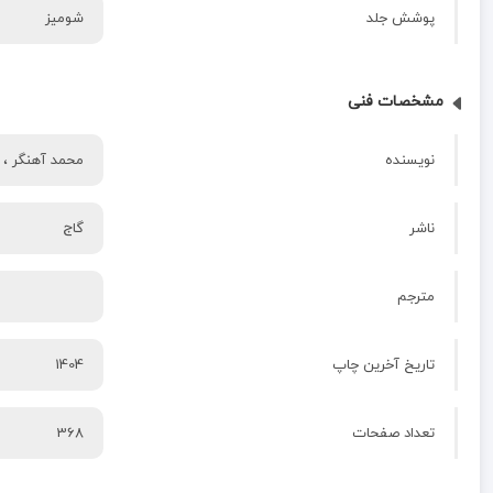
پوشش جلد
شومیز
مشخصات فنی
نویسنده
محمد آهنگر ،
ناشر
گاج
مترجم
تاریخ آخرین چاپ
1404
تعداد صفحات
368