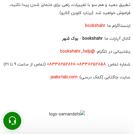
تطبیق دهید و هم سو با تغییرات، راهی برای متمایز شدن پیدا نکنید،
فراموش خواهید شد. (برنارد کلوین کلایو)
اینستاگرام ما:
bookshahr
کانال آپارات ما:
bookshahr
-
بوک شهر
پشتیبانی در تلگرام:
@bookshahr_help
شماره تماس:
08338252858-08338252868
(تماس از ساعت 9 تا 21)
سایت جاکتابی (کمک درسی):
jaaketabi.com