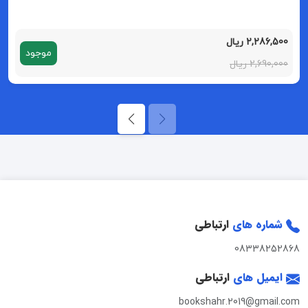
2,286,500 ریال
موجود
2,690,000 ریال
شماره های
ارتباطی
08338252868
ایمیل های
ارتباطی
bookshahr.2019@gmail.com