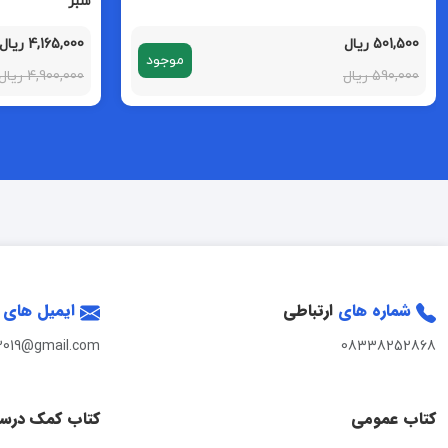
سبز
501,500 ریال
4,165,000 ریال
موجود
590,000 ریال
4,900,000 ریال
شماره های
ارتباطی
ایمیل های
2019@gmail.com
08338252868
کتاب عمومی
کتاب کمک درس