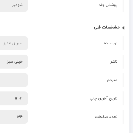
پوشش جلد
شومیز
مشخصات فنی
نویسنده
امیر زر اندوز
ناشر
خیلی سبز
مترجم
تاریخ آخرین چاپ
1404
تعداد صفحات
144