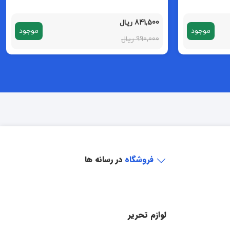
841,500 ریال
موجود
موجود
990,000 ریال
فروشگاه
در رسانه ها
لوازم تحریر