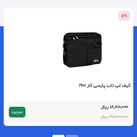
5%
کیف لپ تاب پارسی کار 1901
18,810,000 ریال
موجود
19,800,000 ریال