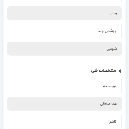
رحلی
پوشش جلد
شومیز
مشخصات فنی
نویسنده
عطا صادقی
ناشر