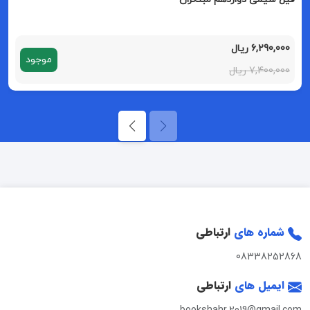
6,290,000 ریال
موجود
7,400,000 ریال
شماره های
ارتباطی
08338252868
ایمیل های
ارتباطی