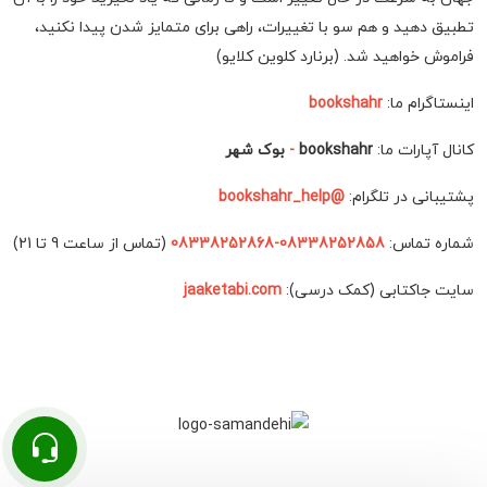
تطبیق دهید و هم سو با تغییرات، راهی برای متمایز شدن پیدا نکنید،
فراموش خواهید شد. (برنارد کلوین کلایو)
اینستاگرام ما:
bookshahr
کانال آپارات ما:
bookshahr
-
بوک شهر
پشتیبانی در تلگرام:
@bookshahr_help
شماره تماس:
08338252858-08338252868
(تماس از ساعت 9 تا 21)
سایت جاکتابی (کمک درسی):
jaaketabi.com