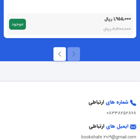
1,955,000 ریال
موجود
2,300,000 ریال
شماره های
ارتباطی
08338252868
ایمیل های
ارتباطی
bookshahr.2019@gmail.com