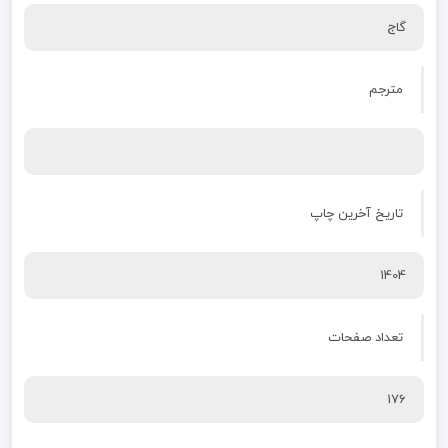
گاج
مترجم
تاریخ آخرین چاپ
1404
تعداد صفحات
176