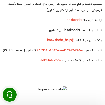
تطبیق دهید و هم سو با تغییرات، راهی برای متمایز شدن پیدا نکنید،
فراموش خواهید شد. (برنارد کلوین کلایو)
اینستاگرام ما:
bookshahr
کانال آپارات ما:
bookshahr
-
بوک شهر
پشتیبانی در تلگرام:
@bookshahr_help
شماره تماس:
08338252858-08338252868
(تماس از ساعت 9 تا 21)
سایت جاکتابی (کمک درسی):
jaaketabi.com