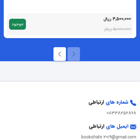
4,500,000 ریال
موجود
5,000,000 ریال
شماره های
ارتباطی
08338252868
ایمیل های
ارتباطی
bookshahr.2019@gmail.com