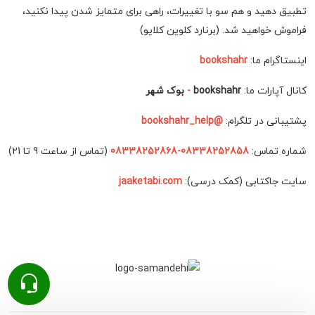
تطبیق دهید و هم سو با تغییرات، راهی برای متمایز شدن پیدا نکنید،
فراموش خواهید شد. (برنارد کلوین کلایو)
اینستاگرام ما:
bookshahr
کانال آپارات ما:
bookshahr
-
بوک شهر
پشتیبانی در تلگرام:
@bookshahr_help
شماره تماس:
08338252858-08338252868
(تماس از ساعت 9 تا 21)
سایت جاکتابی (کمک درسی):
jaaketabi.com