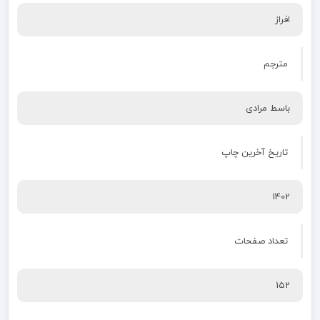
افراز
مترجم
باسط مرادی
تاریخ آخرین چاپ
1402
تعداد صفحات
152