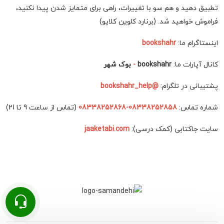
تطبیق دهید و هم سو با تغییرات، راهی برای متمایز شدن پیدا نکنید،
فراموش خواهید شد. (برنارد کلوین کلایو)
اینستاگرام ما:
bookshahr
کانال آپارات ما:
bookshahr
-
بوک شهر
پشتیبانی در تلگرام:
@bookshahr_help
شماره تماس:
08338252858-08338252868
(تماس از ساعت 9 تا 21)
سایت جاکتابی (کمک درسی):
jaaketabi.com