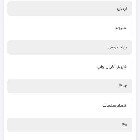
نردبان
مترجم
جواد کریمی
تاریخ آخرین چاپ
1402
تعداد صفحات
40