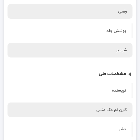
رقعی
پوشش جلد
شومیز
مشخصات فنی
نویسنده
کارن ام مک منس
ناشر