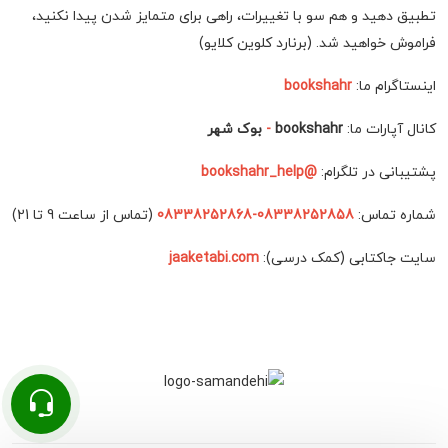
تطبیق دهید و هم سو با تغییرات، راهی برای متمایز شدن پیدا نکنید،
فراموش خواهید شد. (برنارد کلوین کلایو)
اینستاگرام ما:
bookshahr
کانال آپارات ما:
bookshahr
-
بوک شهر
پشتیبانی در تلگرام:
@bookshahr_help
شماره تماس:
08338252858-08338252868
(تماس از ساعت 9 تا 21)
سایت جاکتابی (کمک درسی):
jaaketabi.com