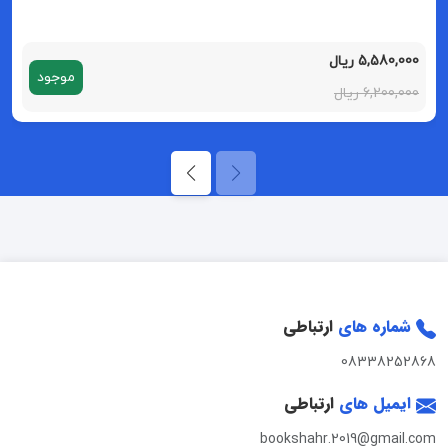
5,580,000 ریال
موجود
6,200,000 ریال
شماره های
ارتباطی
08338252868
ایمیل های
ارتباطی
bookshahr.2019@gmail.com