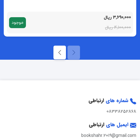
3,690,000 ریال
موجود
4,100,000 ریال
شماره های
ارتباطی
08338252868
ایمیل های
ارتباطی
bookshahr.2019@gmail.com