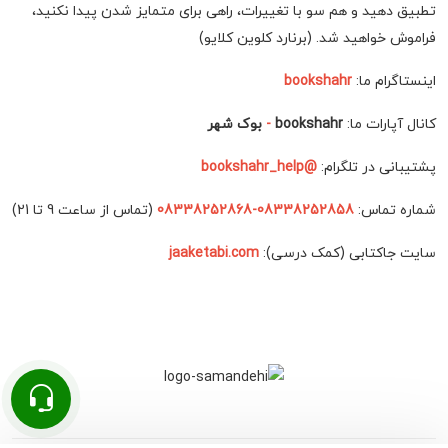
تطبیق دهید و هم سو با تغییرات، راهی برای متمایز شدن پیدا نکنید،
فراموش خواهید شد. (برنارد کلوین کلایو)
اینستاگرام ما:
bookshahr
کانال آپارات ما:
bookshahr
-
بوک شهر
پشتیبانی در تلگرام:
@bookshahr_help
شماره تماس:
08338252858-08338252868
(تماس از ساعت 9 تا 21)
سایت جاکتابی (کمک درسی):
jaaketabi.com