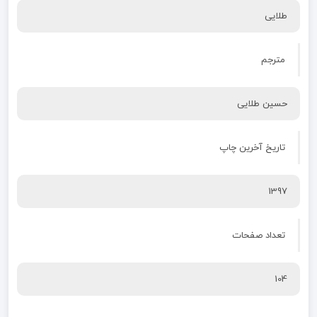
طلایی
مترجم
حسین طلایی
تاریخ آخرین چاپ
1397
تعداد صفحات
104