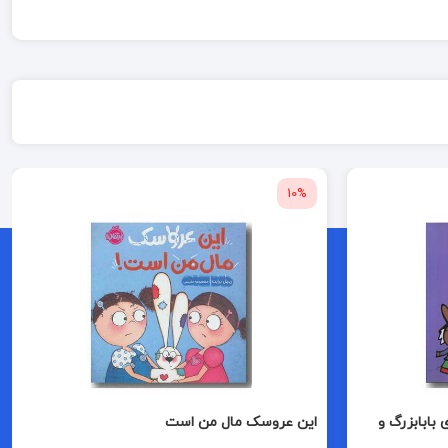
10%
 خانه ی بابابزرگ و
این عروسک مال من است