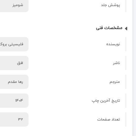
پوشش جلد
شومیز
مشخصات فنی
نویسنده
فلیسیتی بروکز 
ناشر
افق
مترجم
رها مقدم
تاریخ آخرین چاپ
1404
تعداد صفحات
32