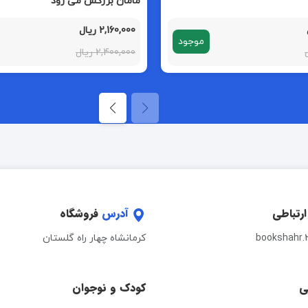
مامان بزرگش می رود
2,160,000 ریال
موجود
2,400,000 ریال
ارتباطی
آدرس
فروشگاه
bookshahr.
کرمانشاه چهار راه گلستان
ی
کودک و نوجوان