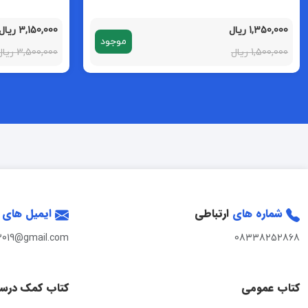
1,350,000 ریال
3,150,000 ریال
موجود
1,500,000 ریال
3,500,000 ریال
شماره های
ارتباطی
ایمیل های
2019@gmail.com
08338252868
کتاب عمومی
کتاب کمک درس