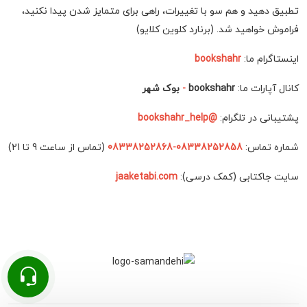
تطبیق دهید و هم سو با تغییرات، راهی برای متمایز شدن پیدا نکنید،
فراموش خواهید شد. (برنارد کلوین کلایو)
اینستاگرام ما:
bookshahr
کانال آپارات ما:
bookshahr
-
بوک شهر
پشتیبانی در تلگرام:
@bookshahr_help
شماره تماس:
08338252858-08338252868
(تماس از ساعت 9 تا 21)
سایت جاکتابی (کمک درسی):
jaaketabi.com