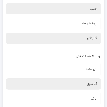
جیبی
پوشش جلد
گالینگور
مشخصات فنی
نویسنده
آنا سول
ناشر