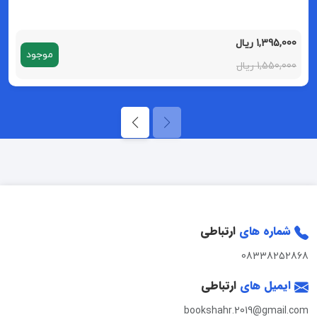
1,395,000 ریال
موجود
1,550,000 ریال
شماره های
ارتباطی
08338252868
ایمیل های
ارتباطی
bookshahr.2019@gmail.com