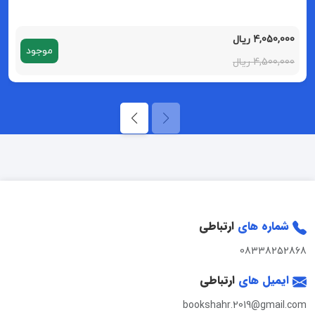
4,050,000 ریال
موجود
4,500,000 ریال
شماره های
ارتباطی
08338252868
ایمیل های
ارتباطی
bookshahr.2019@gmail.com