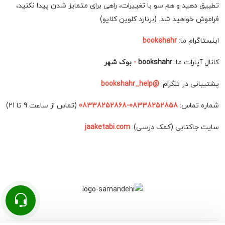
تطبیق دهید و هم سو با تغییرات، راهی برای متمایز شدن پیدا نکنید،
فراموش خواهید شد. (برنارد کلوین کلایو)
اینستاگرام ما:
bookshahr
کانال آپارات ما:
bookshahr
-
بوک شهر
پشتیبانی در تلگرام:
@bookshahr_help
شماره تماس:
08338252858-08338252868
(تماس از ساعت 9 تا 21)
سایت جاکتابی (کمک درسی):
jaaketabi.com