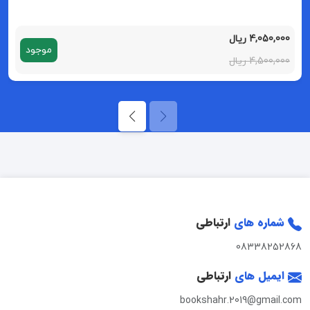
4,050,000 ریال
موجود
4,500,000 ریال
شماره های
ارتباطی
08338252868
ایمیل های
ارتباطی
bookshahr.2019@gmail.com