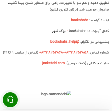
تطبیق دهید و هم سو با تغییرات، راهی برای متمایز شدن پیدا نکنید،
فراموش خواهید شد. (برنارد کلوین کلایو)
اینستاگرام ما:
bookshahr
کانال آپارات ما:
bookshahr
-
بوک شهر
پشتیبانی در تلگرام:
@bookshahr_help
شماره تماس:
08338252858-08338252868
(تماس از ساعت 9 تا 21)
سایت جاکتابی (کمک درسی):
jaaketabi.com