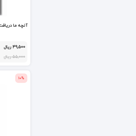
آنچه ما دریافت
49,500 ریال
55,000 ریال
10%