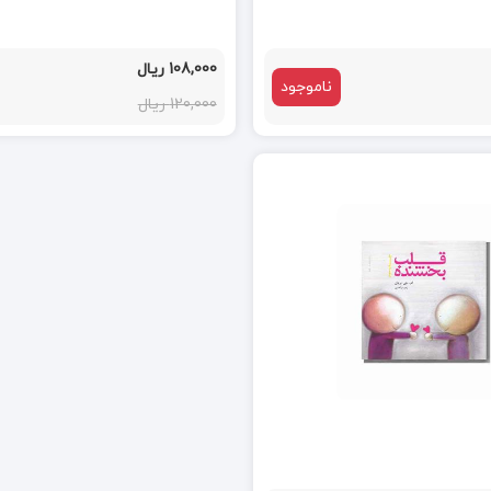
108,000 ریال
ناموجود
120,000 ریال