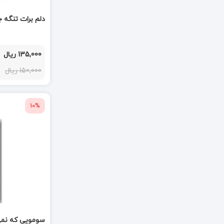
دلم برات تنگه ج
135,000 ریال
150,000 ریال
10%
سومویی که نمی