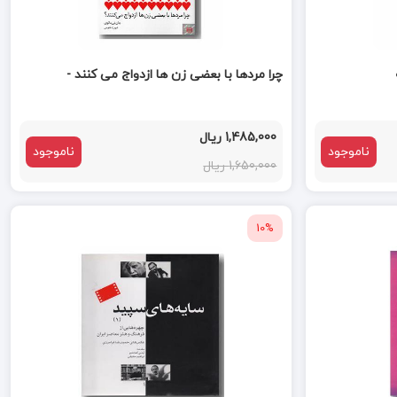
چرا مردها با بعضی زن ها ازدواج می کنند -
1,485,000 ریال
ناموجود
ناموجود
1,650,000 ریال
10%