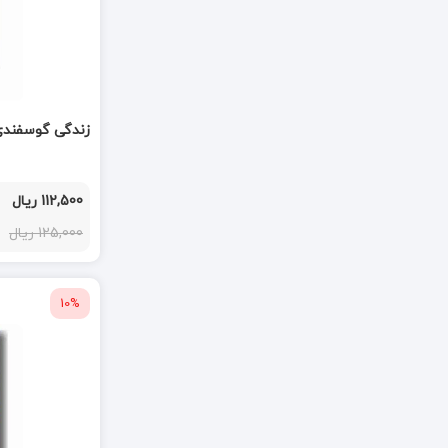
زندگی گوسفند
112,500 ریال
125,000 ریال
10%