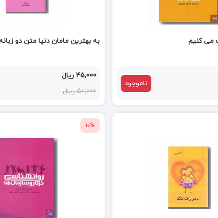
 می کنیم
به بهترین مامان دنیا متن دو زبانه
45,000 ریال
ناموجود
50,000 ریال
10%