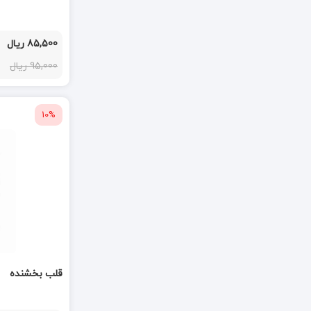
85,500 ریال
95,000 ریال
10%
قلب بخشنده