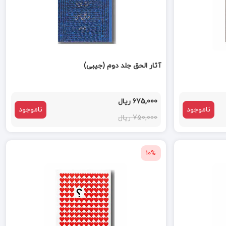
آثار الحق جلد دوم (جیبی)
675,000 ریال
ناموجود
ناموجود
750,000 ریال
10%