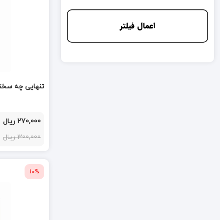
اعمال فیلتر
تنهایی چه سخته
270,000 ریال
300,000 ریال
10%