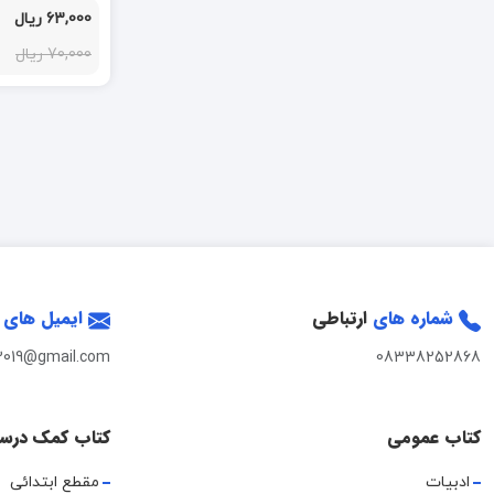
63,000 ریال
70,000 ریال
شماره های
ارتباطی
ایمیل های
2019@gmail.com
08338252868
کتاب عمومی
کتاب کمک درس
ادبیات
مقطع ابتدائی