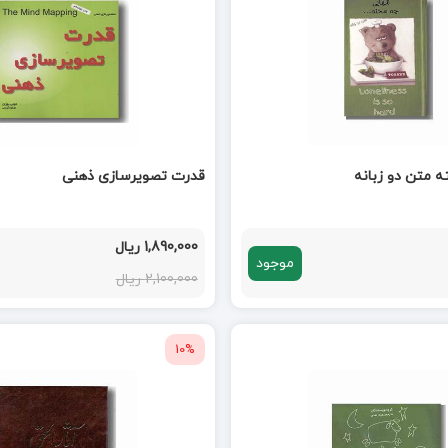
 متن دو زبانه
قدرت تصویرسازی ذهنی
1,890,000 ریال
موجود
2,100,000 ریال
10%