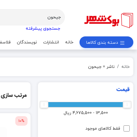
جستجوی پیشرفته
خانه
انتشارات
نویسندگان
فلاسف
دسته بندی کالاها
خانه
ناشر = جیحون
قیمت
مرتب سازی
13,500 - 4,675,500
ریال
10%
فقط کالاهای موجود