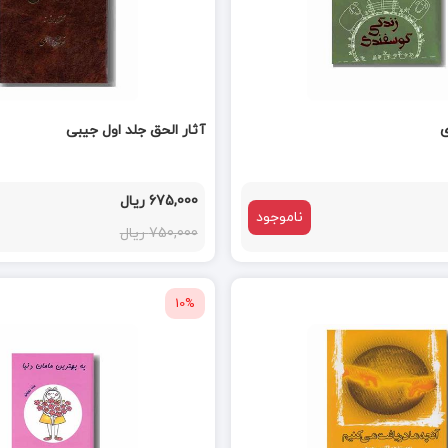
ی
آثار الحق جلد اول جیبی
675,000 ریال
ناموجود
750,000 ریال
10%