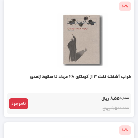
10%
خواب آشفته نفت 3 از کودتای 28 مرداد تا سقوط زاهدی
8,550,000 ریال
ناموجود
9,500,000 ریال
10%