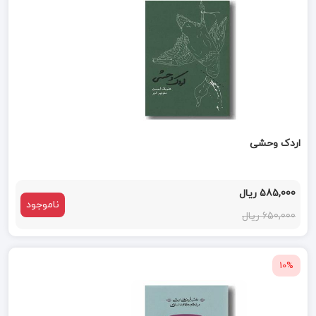
اردک وحشی
585,000 ریال
ناموجود
650,000 ریال
10%