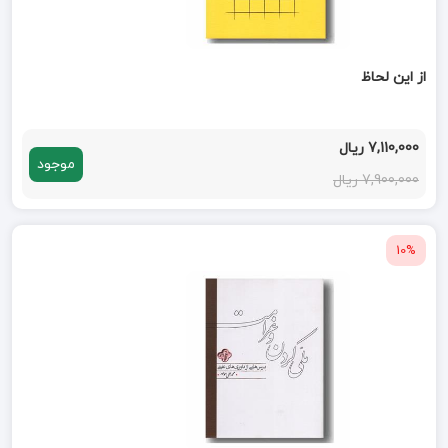
از این لحاظ
7,110,000 ریال
موجود
7,900,000 ریال
10%