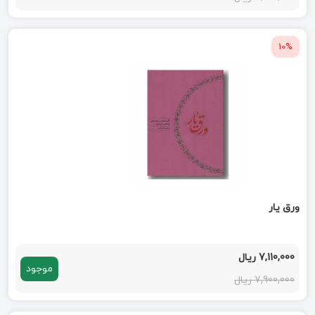
10%
ورق یار
7,110,000 ریال
موجود
7,900,000 ریال