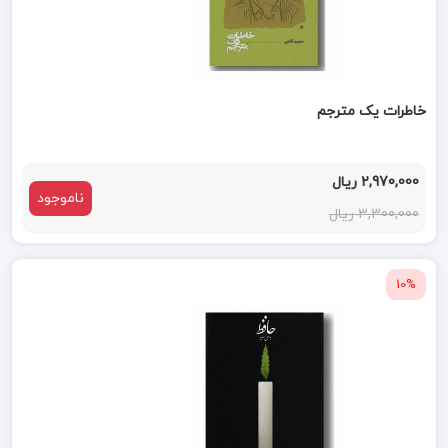
خاطرات یک مترجم
2,970,000 ریال
ناموجود
3,300,000 ریال
10%