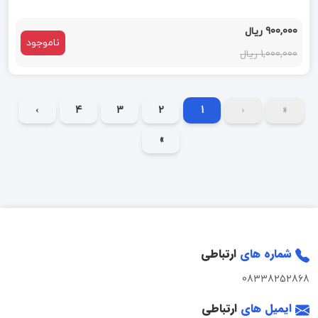
900,000 ریال
ناموجود
1,000,000 ریال
›
4
3
2
1
‹
«
»
شماره های
ارتباطی
08338252868
ایمیل های
ارتباطی