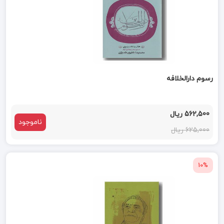
رسوم دارالخلافه
562,500 ریال
ناموجود
625,000 ریال
10%