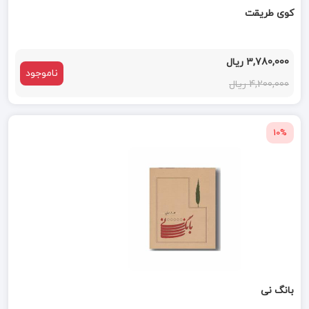
کوی طریقت
3,780,000 ریال
ناموجود
4,200,000 ریال
10%
بانگ نی