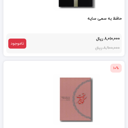
حافظ به سعی سایه
8,010,000 ریال
ناموجود
8,900,000 ریال
10%